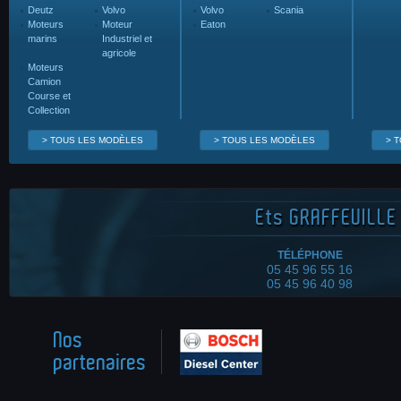
Deutz
Volvo
Volvo
Scania
Moteurs
Moteur
Eaton
marins
Industriel et
agricole
Moteurs
Camion
Course et
Collection
> TOUS LES MODÈLES
> TOUS LES MODÈLES
> 
Ets
GRAFFEUILLE 
TÉLÉPHONE
05 45 96 55 16
05 45 96 40 98
Nos
partenaires