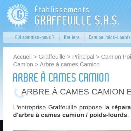
Qui sommes-nous ?
Ateliers
Camion Poids-Lourds
Accueil
>
Graffeuille
>
Principal
>
Camion Poi
Camion
> Arbre à cames Camion
ARBRE À CAMES CAMION
ARBRE À CAMES CAMION 
L'entreprise Graffeuille propose la
répara
d'arbre à cames camion / poids-lourds
.