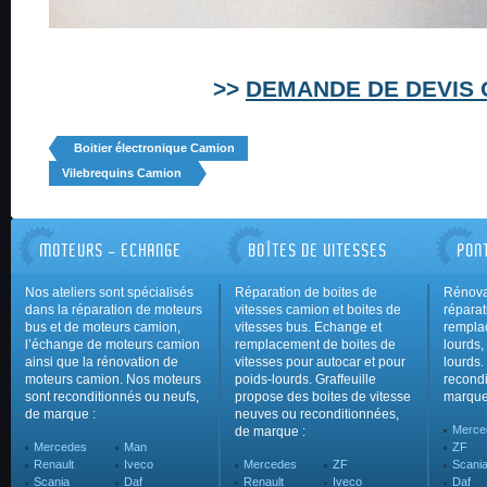
>>
DEMANDE DE DEVIS 
Boitier électronique Camion
Vilebrequins Camion
MOTEURS - ECHANGE
BOÎTES DE VITESSES
PON
Nos ateliers sont spécialisés
Réparation de boites de
Rénova
dans la réparation de moteurs
vitesses camion et boites de
réparat
bus et de moteurs camion,
vitesses bus. Echange et
rempla
l’échange de moteurs camion
remplacement de boites de
lourds,
ainsi que la rénovation de
vitesses pour autocar et pour
lourds.
moteurs camion. Nos moteurs
poids-lourds. Graffeuille
recondi
sont reconditionnés ou neufs,
propose des boites de vitesse
marque
de marque :
neuves ou reconditionnées,
Merce
de marque :
Mercedes
Man
ZF
Renault
Iveco
Mercedes
ZF
Scani
Scania
Daf
Renault
Iveco
Daf