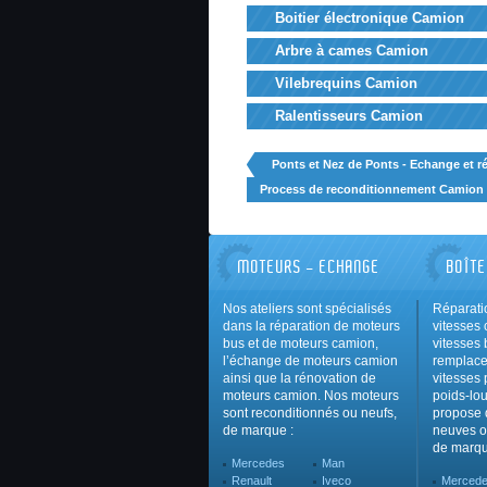
Boitier électronique Camion
Arbre à cames Camion
Vilebrequins Camion
Ralentisseurs Camion
Ponts et Nez de Ponts - Echange et rép
Process de reconditionnement Camion
MOTEURS - ECHANGE
BOÎTE
Nos ateliers sont spécialisés
Réparati
dans la réparation de moteurs
vitesses 
bus et de moteurs camion,
vitesses
l’échange de moteurs camion
remplace
ainsi que la rénovation de
vitesses 
moteurs camion. Nos moteurs
poids-lou
sont reconditionnés ou neufs,
propose 
de marque :
neuves o
de marqu
Mercedes
Man
Renault
Iveco
Merced