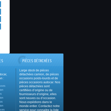
ES
PIÈCES DÉTACHÉES
Large stock de pièces
ocar,
détachées camion, de pièces
n :
occasions poids-lourds et de
pièces occasions autocar. Nos
sses
pièces détachées sont
ion
certifiées d’origine ou de
es
fournisseurs d’origine, elles
ion
sont neuves ou d’occasion.
os
Nous expédions dans le
ion
monde entier. Contactez notre
nces
service pour connaitre la liste