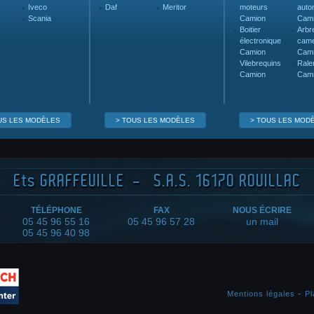
Iveco
Daf
Meritor
moteurs
auto
Scania
Camion
Cam
Boitier
Arbr
électronique
cam
Camion
Cam
Vilebrequins
Rale
Camion
Cam
US LES MODÈLES
> TOUS LES MODÈLES
> TOUS LES MOD
Ets
GRAFFEUILLE - S.A.S. 16170 ROUILLAC
TÉLÉPHONE
FAX
NOUS ÉCRIRE
05 45 96 55 16
05 45 96 57 28
un mail
05 45 96 40 98
Mentions légales
Pl