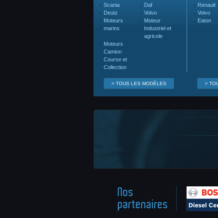
Scania
Daf
Renault
Deutz
Volvo
Volvo
Moteurs
Moteur
Eaton
marins
Industriel et
agricole
Moteurs
Camion
Course et
Collection
> TOUS LES MODÈLES
> TO
Nos
partenaires