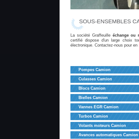
SOUS-ENSEMBLES CA
La société Graffeuille
échange ou r
certifié dispose d'un large choix 
électronique. Contactez-nous pour en 
Pompes Camion
Culasses Camion
Blocs Camion
Bielles Camion
Vannes EGR Camion
Turbos Camion
Volants moteurs Camion
Avances automatiques Camion