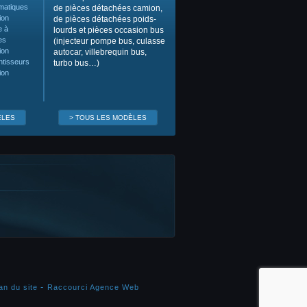
matiques
de pièces détachées camion,
ion
de pièces détachées poids-
e à
lourds et pièces occasion bus
es
(injecteur pompe bus, culasse
ion
autocar, villebrequin bus,
ntisseurs
turbo bus…)
ion
ÈLES
> TOUS LES MODÈLES
an du site
Raccourci Agence Web