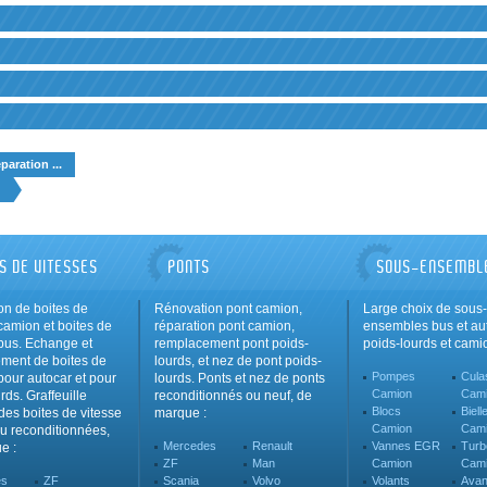
aration ...
S DE VITESSES
PONTS
SOUS-ENSEMBL
on de boites de
Rénovation pont camion,
Large choix de sous-
camion et boites de
réparation pont camion,
ensembles bus et aut
 bus. Echange et
remplacement pont poids-
poids-lourds et camio
ment de boites de
lourds, et nez de pont poids-
Pompes
Cula
pour autocar et pour
lourds. Ponts et nez de ponts
Camion
Cam
rds. Graffeuille
reconditionnés ou neuf, de
Blocs
Biell
des boites de vitesse
marque :
Camion
Cam
u reconditionnées,
Mercedes
Renault
Vannes EGR
Turb
e :
ZF
Man
Camion
Cam
es
ZF
Scania
Volvo
Volants
Ava