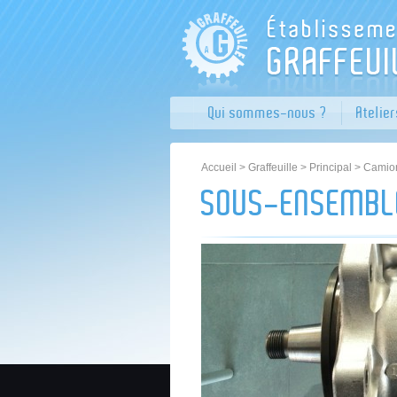
Qui sommes-nous ?
Atelie
Accueil
>
Graffeuille
>
Principal
>
Camion
SOUS-ENSEMBL