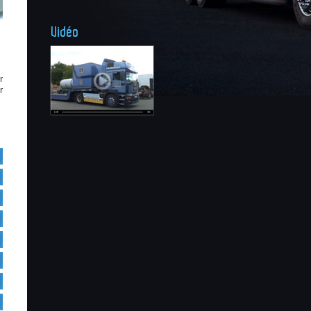
Vidéo
r
r