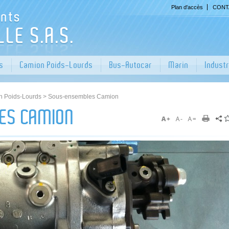
Plan d'accès
CONTA
rs
Camion Poids-Lourds
Bus-Autocar
Marin
Indust
 Poids-Lourds
> Sous-ensembles Camion
ES CAMION