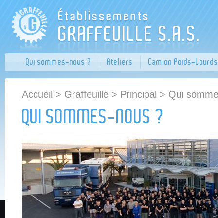
Qui sommes-nous ?
Ateliers
Camion Poids-Lourds
Accueil
>
Graffeuille
>
Principal
> Qui somme
QUI SOMMES-NOUS ?