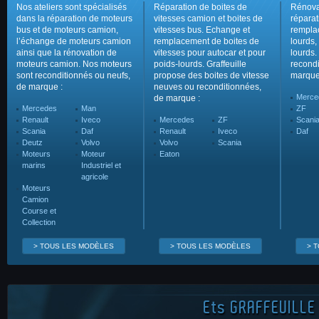
Nos ateliers sont spécialisés
Réparation de boites de
Rénova
dans la réparation de moteurs
vitesses camion et boites de
réparat
bus et de moteurs camion,
vitesses bus. Echange et
rempla
l’échange de moteurs camion
remplacement de boites de
lourds,
ainsi que la rénovation de
vitesses pour autocar et pour
lourds.
moteurs camion. Nos moteurs
poids-lourds. Graffeuille
recondi
sont reconditionnés ou neufs,
propose des boites de vitesse
marque
de marque :
neuves ou reconditionnées,
Merce
de marque :
Mercedes
Man
ZF
Renault
Iveco
Mercedes
ZF
Scani
Scania
Daf
Renault
Iveco
Daf
Deutz
Volvo
Volvo
Scania
Moteurs
Moteur
Eaton
marins
Industriel et
agricole
Moteurs
Camion
Course et
Collection
> TOUS LES MODÈLES
> TOUS LES MODÈLES
> 
Ets
GRAFFEUILLE 