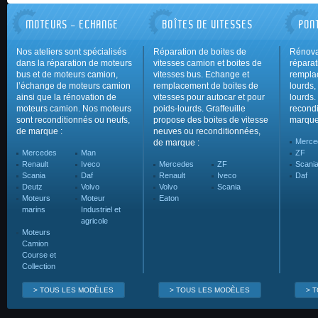
MOTEURS - ECHANGE
BOÎTES DE VITESSES
PON
Nos ateliers sont spécialisés
Réparation de boites de
Rénova
dans la réparation de moteurs
vitesses camion et boites de
réparat
bus et de moteurs camion,
vitesses bus. Echange et
rempla
l’échange de moteurs camion
remplacement de boites de
lourds,
ainsi que la rénovation de
vitesses pour autocar et pour
lourds.
moteurs camion. Nos moteurs
poids-lourds. Graffeuille
recondi
sont reconditionnés ou neufs,
propose des boites de vitesse
marque
de marque :
neuves ou reconditionnées,
Merce
de marque :
Mercedes
Man
ZF
Renault
Iveco
Mercedes
ZF
Scani
Scania
Daf
Renault
Iveco
Daf
Deutz
Volvo
Volvo
Scania
Moteurs
Moteur
Eaton
marins
Industriel et
agricole
Moteurs
Camion
Course et
Collection
> TOUS LES MODÈLES
> TOUS LES MODÈLES
> 