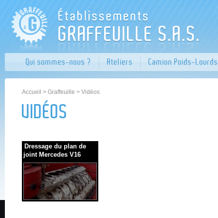
Qui sommes-nous ?
Ateliers
Camion Poids-Lourds
Accueil
>
Graffeuille
> Vidéos
VIDÉOS
Dressage du plan de
joint Mercedes V16